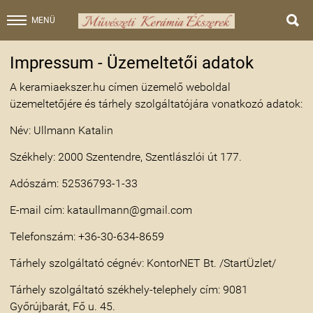

MENÜ
Impressum - Üzemeltetői adatok
A
keramiaekszer.hu
címen üzemelő weboldal
üzemeltetőjére és tárhely szolgáltatójára vonatkozó adatok:
Név: Ullmann Katalin
Székhely: 2000 Szentendre, Szentlászlói út 177.
Adószám: 52536793-1-33
E-mail cím: kataullmann@gmail.com
Telefonszám: +36-30-634-8659
Tárhely szolgáltató cégnév:
KontorNET Bt. /StartÜzlet/
Tárhely szolgáltató székhely-telephely cím: 9081
Győrújbarát, Fő u. 45.