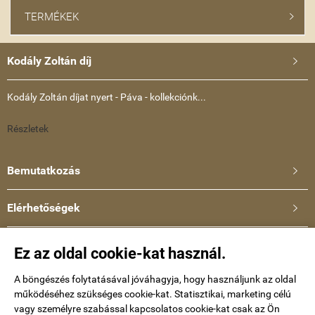
TERMÉKEK

Kodály Zoltán díj

Kodály Zoltán díjat nyert - Páva - kollekciónk...
Részletek
Bemutatkozás

Elérhetőségek

Ullmann Katalin
Ez az oldal cookie-kat használ.
Telefonszám: +36-30-634-8659
E-mail:
A böngészés folytatásával jóváhagyja, hogy használjunk az oldal
működéséhez szükséges cookie-kat. Statisztikai, marketing célú
kataullmann@gmail.com
vagy személyre szabással kapcsolatos cookie-kat csak az Ön