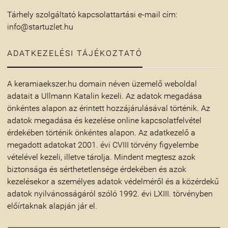
Tárhely szolgáltató kapcsolattartási e-mail cím:
info@startuzlet.hu
ADATKEZELÉSI TÁJÉKOZTATÓ
A
keramiaekszer.hu
domain néven üzemelő weboldal
adatait a
Ullmann Katalin
kezeli. Az adatok megadása
önkéntes alapon az érintett hozzájárulásával történik. Az
adatok megadása és kezelése online kapcsolatfelvétel
érdekében történik önkéntes alapon. Az adatkezelő a
megadott adatokat 2001. évi CVIII törvény figyelembe
vételével kezeli, illetve tárolja. Mindent megtesz azok
biztonsága és sérthetetlensége érdekében és azok
kezelésekor a személyes adatok védelméről és a közérdekű
adatok nyilvánosságáról szóló 1992. évi LXIII. törvényben
előírtaknak alapján jár el.