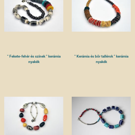
" Fekete-fehér és színek " kerámia
" Kerámia és bőr tallérok " kerámia
nyakék
nyakék