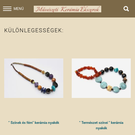

MENÜ
KÜLÖNLEGESSÉGEK:
" Színek és fém" kerámia nyakék
" Természet színei " kerámia
nyakék