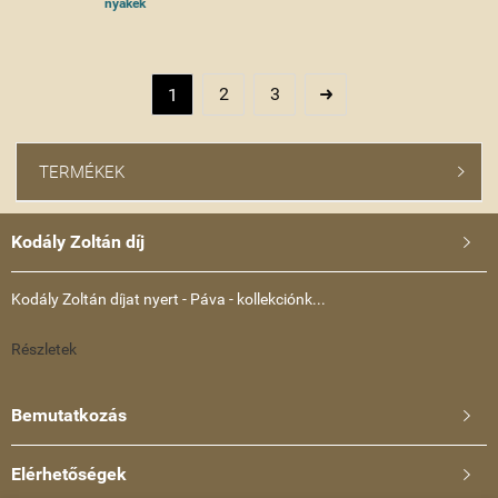
nyakék
2
3
1

TERMÉKEK

Kodály Zoltán díj

Kodály Zoltán díjat nyert - Páva - kollekciónk...
Részletek
Bemutatkozás

Elérhetőségek
