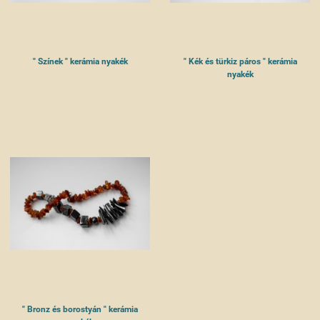
" Színek " kerámia nyakék
" Kék és türkiz páros " kerámia
nyakék
" Bronz és borostyán " kerámia