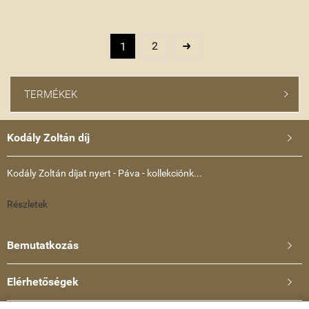
2
1

TERMÉKEK

Kodály Zoltán díj

Kodály Zoltán díjat nyert - Páva - kollekciónk...
Részletek
Bemutatkozás

Elérhetőségek
