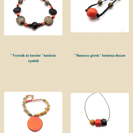
" Formák és kender " kerámia
" Narancs gömb " kerámia ékszer
nyakék