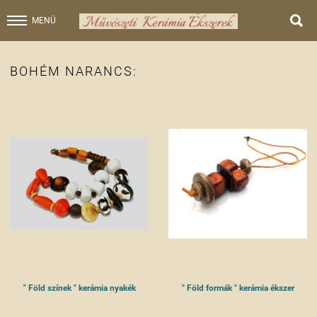

MENÜ
BOHÉM NARANCS:
" Föld színek " kerámia nyakék
" Föld formák " kerámia ékszer