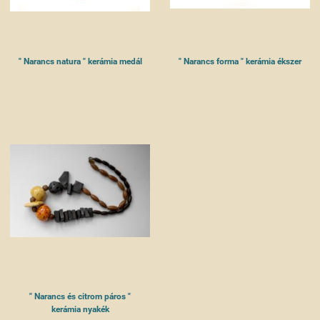
" Narancs natura " kerámia medál
" Narancs forma " kerámia ékszer
" Narancs és citrom páros "
kerámia nyakék