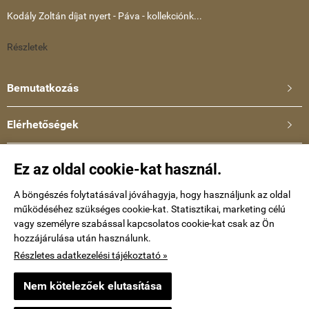
Kodály Zoltán díjat nyert - Páva - kollekciónk...
Részletek
Bemutatkozás

Elérhetőségek

Ullmann Katalin
Ez az oldal cookie-kat használ.
Telefonszám: +36-30-634-8659
E-mail:
A böngészés folytatásával jóváhagyja, hogy használjunk az oldal
működéséhez szükséges cookie-kat. Statisztikai, marketing célú
kataullmann@gmail.com
vagy személyre szabással kapcsolatos cookie-kat csak az Ön
hozzájárulása után használunk.
Impressum
Részletes adatkezelési tájékoztató »
Nem kötelezőek elutasítása
keramiaekszer.hu -
Ullmann Katalin
-
ÁSZF
-
Adatkezelési tájékoztató