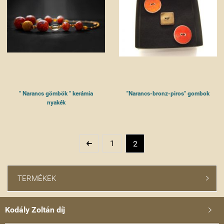
" Narancs gömbök " kerámia
"Narancs-bronz-piros" gombok
nyakék
1
2

TERMÉKEK

Kodály Zoltán díj
