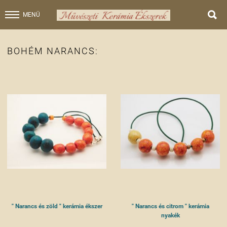

MENÜ
BOHÉM NARANCS:
" Narancs és zöld " kerámia ékszer
" Narancs és citrom " kerámia
nyakék