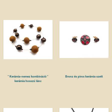
" Kerámia-nemez kombináció "
Bronz és piros kerámia szett
kerámia hosszú lánc