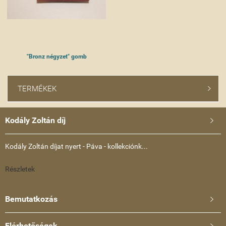
"Bronz négyzet" gomb
TERMÉKEK

Kodály Zoltán díj

Kodály Zoltán díjat nyert - Páva - kollekciónk...
Részletek
Bemutatkozás

Elérhetőségek