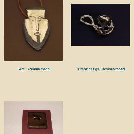
" Arc " kerámia medál
" Bronz design " kerámia medál