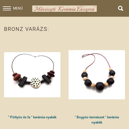

MENÜ
BRONZ VARÁZS:
" Pöttyös és fa " kerámia nyakék
" Bogyós természet " kerámia
nyakék