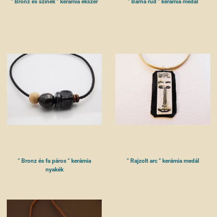
" Bronz és színek " kerámia ékszer
" Barna rúd " kerámia medál
" Bronz és fa páros " kerámia
" Rajzolt arc " kerámia medál
nyakék