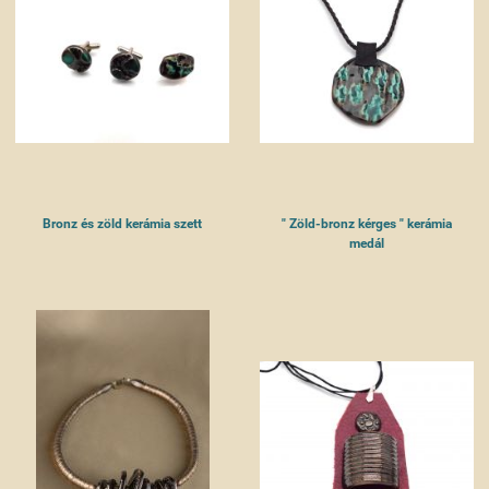
Bronz és zöld kerámia szett
" Zöld-bronz kérges " kerámia
medál