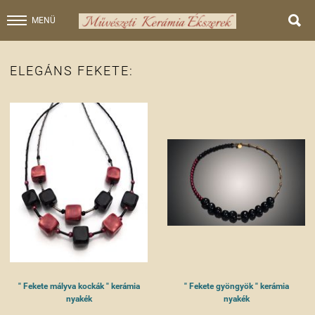

MENÜ
ELEGÁNS FEKETE:
" Fekete mályva kockák " kerámia
" Fekete gyöngyök " kerámia
nyakék
nyakék