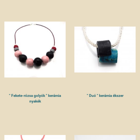
" Fekete-rózsa golyók " kerámia
" Duó " kerámia ékszer
nyakék