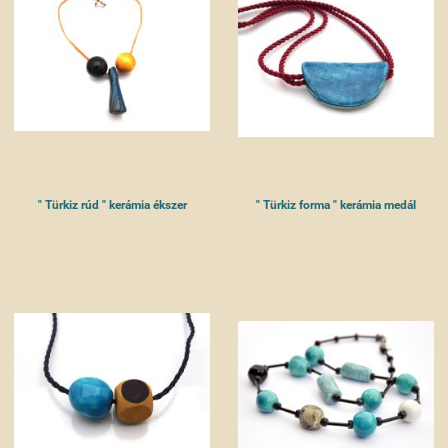
" Türkiz rúd " kerámia ékszer
" Türkiz forma " kerámia medál