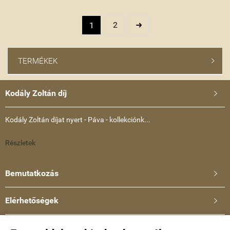
2
1

TERMÉKEK

Kodály Zoltán díj

Kodály Zoltán díjat nyert - Páva - kollekciónk...
Részletek
Bemutatkozás

Elérhetőségek

Ullmann Katalin