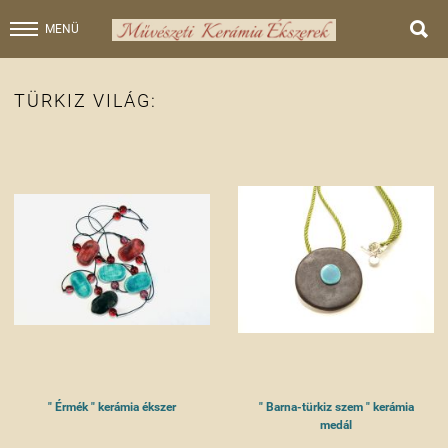

MENÜ
TÜRKIZ VILÁG:
" Érmék " kerámia ékszer
" Barna-türkiz szem " kerámia
medál