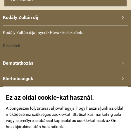
Kodály Zoltán díj

Kodály Zoltán díjat nyert - Páva - kollekciónk...
Részletek
Bemutatkozás

Elérhetőségek

Ullmann Katalin
Ez az oldal cookie-kat használ.
Telefonszám: +36-30-634-8659
E-mail:
A böngészés folytatásával jóváhagyja, hogy használjunk az oldal
működéséhez szükséges cookie-kat. Statisztikai, marketing célú
kataullmann@gmail.com
vagy személyre szabással kapcsolatos cookie-kat csak az Ön
hozzájárulása után használunk.
Impressum