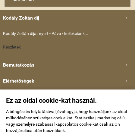
Kodály Zoltán díj

Kodály Zoltán díjat nyert - Páva - kollekciónk...
Részletek
Bemutatkozás

Elérhetőségek

Ullmann Katalin
Ez az oldal cookie-kat használ.
Telefonszám: +36-30-634-8659
E-mail:
A böngészés folytatásával jóváhagyja, hogy használjunk az oldal
működéséhez szükséges cookie-kat. Statisztikai, marketing célú
kataullmann@gmail.com
vagy személyre szabással kapcsolatos cookie-kat csak az Ön
hozzájárulása után használunk.
Impressum