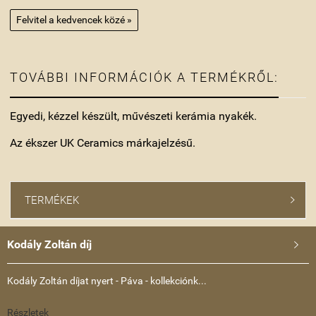
Felvitel a kedvencek közé »
TOVÁBBI INFORMÁCIÓK A TERMÉKRŐL:
Egyedi, kézzel készült, művészeti kerámia nyakék.
Az ékszer UK Ceramics márkajelzésű.
TERMÉKEK

Kodály Zoltán díj

Kodály Zoltán díjat nyert - Páva - kollekciónk...
Részletek