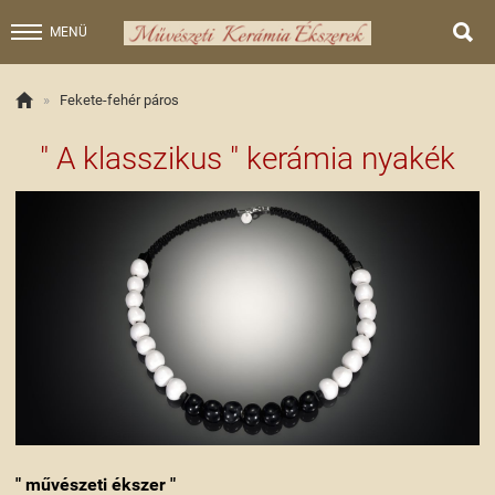

MENÜ

»
Fekete-fehér páros
" A klasszikus " kerámia nyakék
" művészeti ékszer "