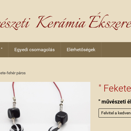
 "
Egyedi csomagolás
Elérhetőségek
ete-fehér páros
" Feket
" művészeti é
Felvitel a kedve