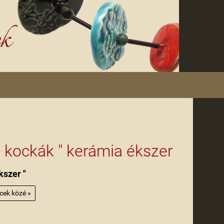
e kockák " kerámia ékszer
kszer "
ncek közé »