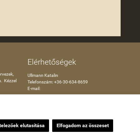
Elérhetőségek
rvezek,
Ullmann Katalin
n. Kézzel
Telefonszám: +36-30-634-8659
E-mail:
kataullmann@gmail.com
Impressum
elezőek elutasítása
Elfogadom az összeset