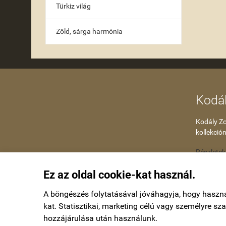
Türkiz világ
Zöld, sárga harmónia
Kodál
Kodály Zol
kollekción
Részletek
Ez az oldal cookie-kat használ.
A böngészés folytatásával jóváhagyja, hogy haszn
kat. Statisztikai, marketing célú vagy személyre s
hozzájárulása után használunk.