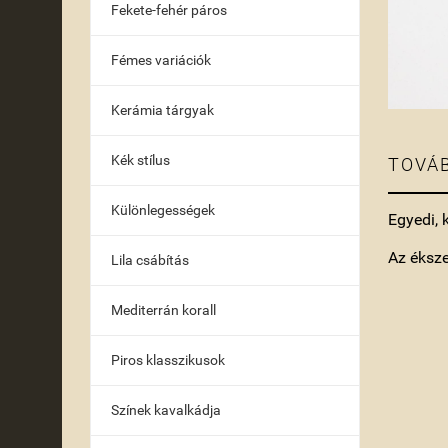
Fekete-fehér páros
Fémes variációk
Kerámia tárgyak
Kék stílus
TOVÁB
Különlegességek
Egyedi, 
Az éksz
Lila csábítás
Mediterrán korall
Piros klasszikusok
Színek kavalkádja