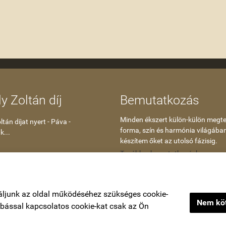
y Zoltán díj
Bemutatkozás
Minden ékszert külön-külön megte
tán díjat nyert - Páva -
forma, szín és harmónia világába
k...
készítem őket az utolsó fázisig.
Tovább a bemutatkozáshoz
áljunk az oldal működéséhez szükséges cookie-
Nem köt
zabással kapcsolatos cookie-kat csak az Ön