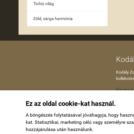
Türkiz világ
Zöld, sárga harmónia
Kodál
Kodály Zol
kollekción
Részletek
Ez az oldal cookie-kat használ.
A böngészés folytatásával jóváhagyja, hogy haszn
kat. Statisztikai, marketing célú vagy személyre s
hozzájárulása után használunk.