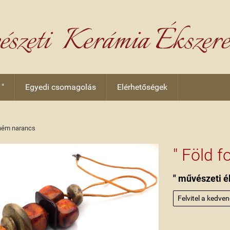
 "
Egyedi csomagolás
Elérhetőségek
hém narancs
" Föld 
" művészeti é
Felvitel a kedve