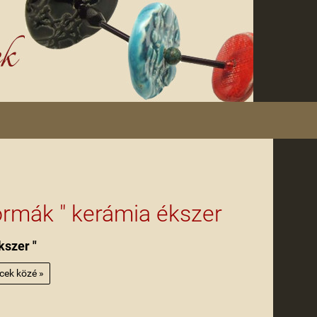
formák " kerámia ékszer
kszer "
ncek közé »