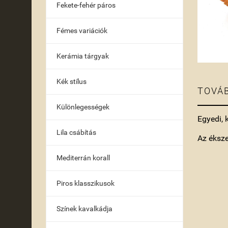
Fekete-fehér páros
Fémes variációk
Kerámia tárgyak
Kék stílus
TOVÁB
Különlegességek
Egyedi, 
Lila csábítás
Az éksz
Mediterrán korall
Piros klasszikusok
Színek kavalkádja