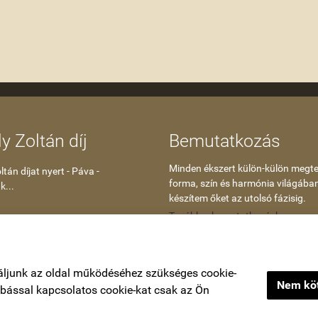
y Zoltán díj
Bemutatkozás
Minden ékszert külön-külön megte
tán díjat nyert - Páva -
forma, szín és harmónia világába
k...
készítem őket az utolsó fázisig.
Tovább a bemutatkozáshoz
áljunk az oldal működéséhez szükséges cookie-
Nem köt
zabással kapcsolatos cookie-kat csak az Ön