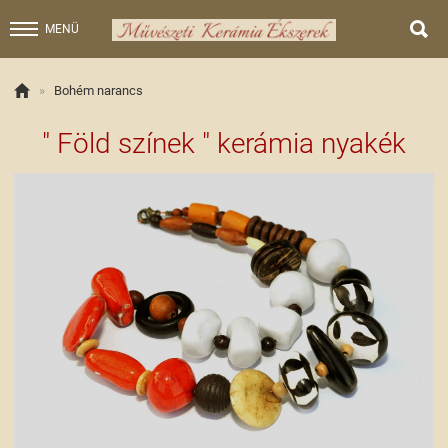

MENÜ

»
Bohém narancs
" Föld színek " kerámia nyakék