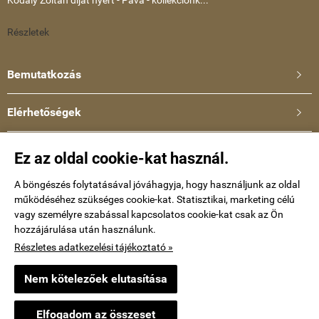
Részletek
Bemutatkozás

Elérhetőségek

Ullmann Katalin
Ez az oldal cookie-kat használ.
Telefonszám: +36-30-634-8659
E-mail:
A böngészés folytatásával jóváhagyja, hogy használjunk az oldal
működéséhez szükséges cookie-kat. Statisztikai, marketing célú
kataullmann@gmail.com
vagy személyre szabással kapcsolatos cookie-kat csak az Ön
hozzájárulása után használunk.
Impressum
Részletes adatkezelési tájékoztató »
Nem kötelezőek elutasítása
keramiaekszer.hu -
Ullmann Katalin
-
ÁSZF
-
Adatkezelési tájékoztató
Elfogadom az összeset