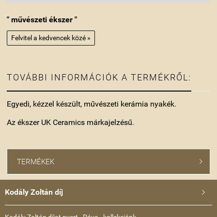
" művészeti ékszer "
Felvitel a kedvencek közé »
TOVÁBBI INFORMÁCIÓK A TERMÉKRŐL:
Egyedi, kézzel készült, művészeti kerámia nyakék.
Az ékszer UK Ceramics márkajelzésű.
TERMÉKEK

Kodály Zoltán díj

Kodály Zoltán díjat nyert - Páva - kollekciónk...