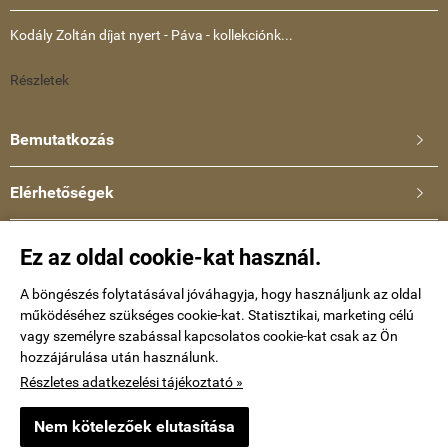
Kodály Zoltán díjat nyert - Páva - kollekciónk...
Részletek
Bemutatkozás

Elérhetőségek

Ullmann Katalin
Ez az oldal cookie-kat használ.
Telefonszám: +36-30-634-8659
E-mail:
A böngészés folytatásával jóváhagyja, hogy használjunk az oldal
működéséhez szükséges cookie-kat. Statisztikai, marketing célú
kataullmann@gmail.com
vagy személyre szabással kapcsolatos cookie-kat csak az Ön
hozzájárulása után használunk.
Impressum
Részletes adatkezelési tájékoztató »
Nem kötelezőek elutasítása
keramiaekszer.hu -
Ullmann Katalin
-
ÁSZF
-
Adatkezelési tájékoztató