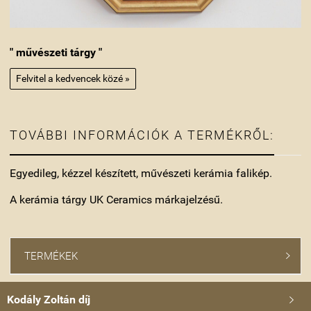
" művészeti tárgy "
Felvitel a kedvencek közé »
TOVÁBBI INFORMÁCIÓK A TERMÉKRŐL:
Egyedileg, kézzel készített, művészeti kerámia falikép.
A kerámia tárgy UK Ceramics márkajelzésű.
TERMÉKEK

Kodály Zoltán díj
