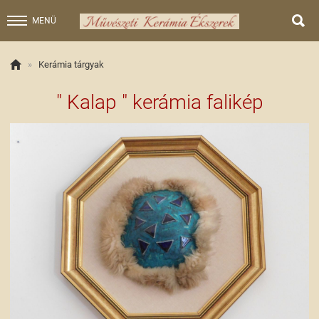

MENÜ

»
Kerámia tárgyak
" Kalap " kerámia falikép