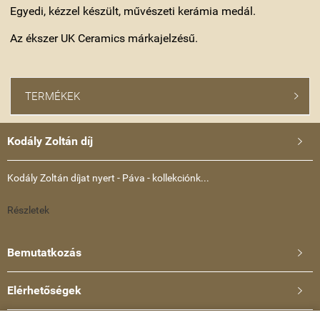
Egyedi, kézzel készült, művészeti kerámia medál.
Az ékszer UK Ceramics márkajelzésű.
TERMÉKEK

Kodály Zoltán díj

Kodály Zoltán díjat nyert - Páva - kollekciónk...
Részletek
Bemutatkozás

Elérhetőségek
