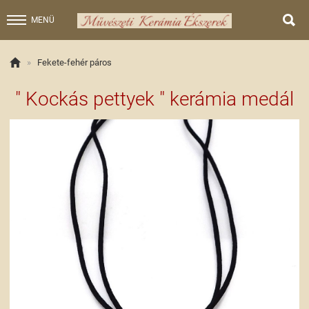

MENÜ

»
Fekete-fehér páros
" Kockás pettyek " kerámia medál