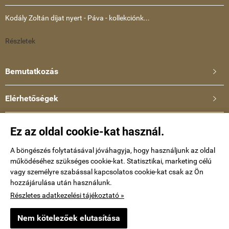
Kodály Zoltán díjat nyert - Páva - kollekciónk...
Részletek
Bemutatkozás

Elérhetőségek

Ullmann Katalin
Ez az oldal cookie-kat használ.
Telefonszám: +36-30-634-8659
E-mail:
A böngészés folytatásával jóváhagyja, hogy használjunk az oldal
működéséhez szükséges cookie-kat. Statisztikai, marketing célú
kataullmann@gmail.com
vagy személyre szabással kapcsolatos cookie-kat csak az Ön
hozzájárulása után használunk.
Impressum
Részletes adatkezelési tájékoztató »
Nem kötelezőek elutasítása
keramiaekszer.hu -
Ullmann Katalin
-
ÁSZF
-
Adatkezelési tájékoztató