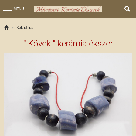

MENÜ

»
Kék stílus
" Kövek " kerámia ékszer