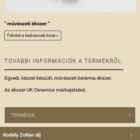
" művészeti ékszer "
Felvitel a kedvencek közé »
TOVÁBBI INFORMÁCIÓK A TERMÉKRŐL:
Egyedi, kézzel készült, művészeti kerámia ékszer.
Az ékszer UK Ceramics márkajelzésű.
TERMÉKEK

Kodály Zoltán díj
