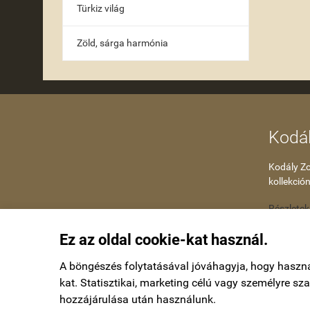
Türkiz világ
Zöld, sárga harmónia
Kodál
Kodály Zol
kollekción
Részletek
Ez az oldal cookie-kat használ.
A böngészés folytatásával jóváhagyja, hogy haszn
kat. Statisztikai, marketing célú vagy személyre s
hozzájárulása után használunk.