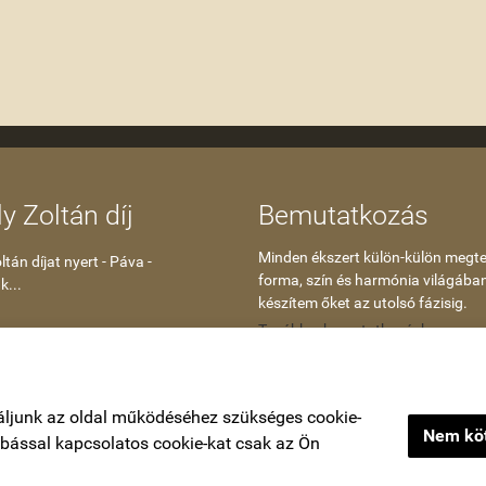
y Zoltán díj
Bemutatkozás
Minden ékszert külön-külön megte
tán díjat nyert - Páva -
forma, szín és harmónia világába
k...
készítem őket az utolsó fázisig.
Tovább a bemutatkozáshoz
áljunk az oldal működéséhez szükséges cookie-
Nem köt
zabással kapcsolatos cookie-kat csak az Ön