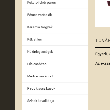
Fekete-fehér páros
Fémes variációk
Kerámia tárgyak
Kék stílus
TOVÁB
Különlegességek
Egyedi, 
Az éksz
Lila csábítás
Mediterrán korall
Piros klasszikusok
Színek kavalkádja