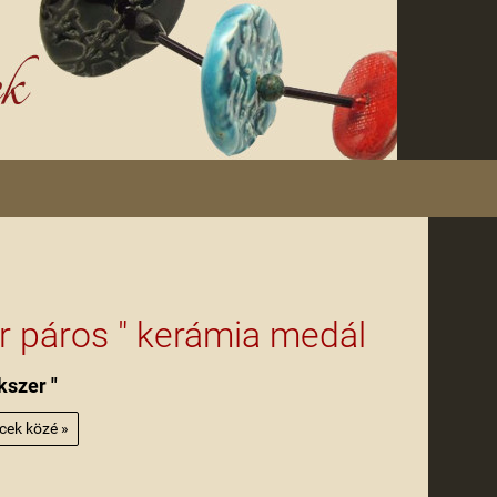
őr páros " kerámia medál
kszer "
ncek közé »