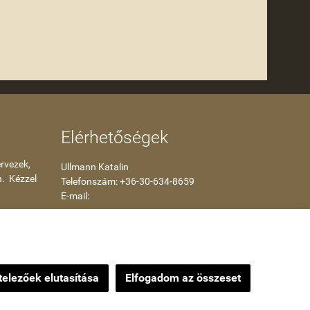
Elérhetőségek
rvezek,
Ullmann Katalin
n. Kézzel
Telefonszám: +36-30-634-8659
E-mail:
kataullmann@gmail.com
Impressum
elezőek elutasítása
Elfogadom az összeset