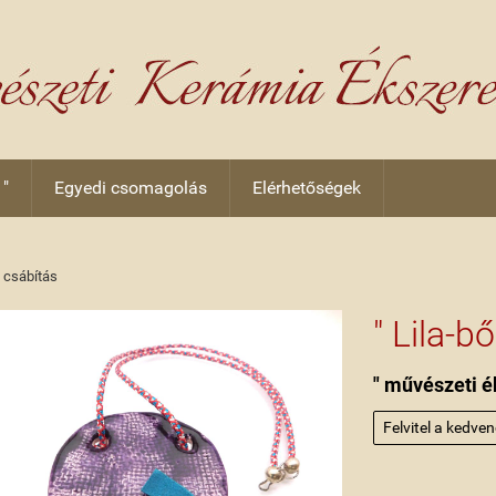
 "
Egyedi csomagolás
Elérhetőségek
a csábítás
" Lila-b
" művészeti é
Felvitel a kedve