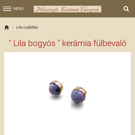

MENÜ

»
Lila csábítás
" Lila bogyós " kerámia fülbevaló