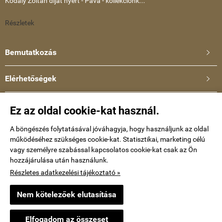
Kodály Zoltán díjat nyert - Páva - kollekciónk...
Részletek
Bemutatkozás

Elérhetőségek

Ullmann Katalin
Ez az oldal cookie-kat használ.
Telefonszám: +36-30-634-8659
E-mail:
A böngészés folytatásával jóváhagyja, hogy használjunk az oldal
működéséhez szükséges cookie-kat. Statisztikai, marketing célú
kataullmann@gmail.com
vagy személyre szabással kapcsolatos cookie-kat csak az Ön
hozzájárulása után használunk.
Impressum
Részletes adatkezelési tájékoztató »
Nem kötelezőek elutasítása
keramiaekszer.hu -
Ullmann Katalin
-
ÁSZF
-
Adatkezelési tájékoztató
Elfogadom az összeset