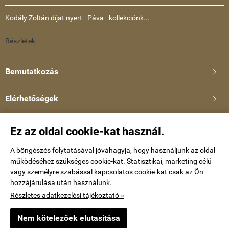
Kodály Zoltán díjat nyert - Páva - kollekciónk...
Részletek
Bemutatkozás

Elérhetőségek

Ullmann Katalin
Ez az oldal cookie-kat használ.
Telefonszám: +36-30-634-8659
E-mail:
A böngészés folytatásával jóváhagyja, hogy használjunk az oldal
működéséhez szükséges cookie-kat. Statisztikai, marketing célú
kataullmann@gmail.com
vagy személyre szabással kapcsolatos cookie-kat csak az Ön
hozzájárulása után használunk.
Impressum
Részletes adatkezelési tájékoztató »
Nem kötelezőek elutasítása
keramiaekszer.hu -
Ullmann Katalin
-
ÁSZF
-
Adatkezelési tájékoztató