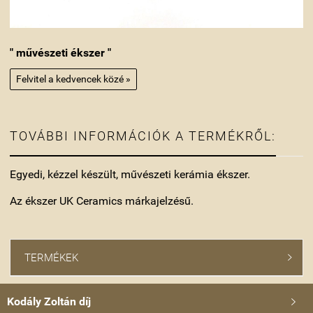
" művészeti ékszer "
Felvitel a kedvencek közé »
TOVÁBBI INFORMÁCIÓK A TERMÉKRŐL:
Egyedi, kézzel készült, művészeti kerámia ékszer.
Az ékszer UK Ceramics márkajelzésű.
TERMÉKEK

Kodály Zoltán díj
