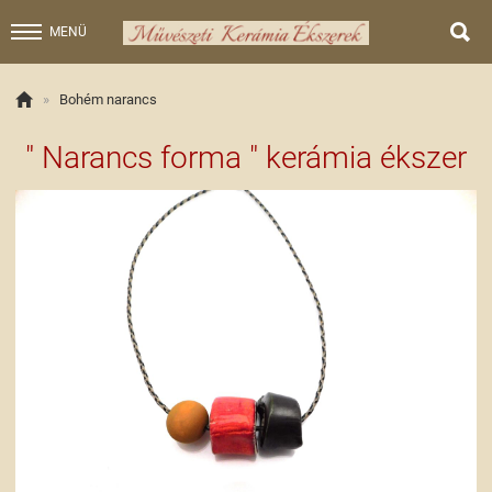

MENÜ

»
Bohém narancs
" Narancs forma " kerámia ékszer