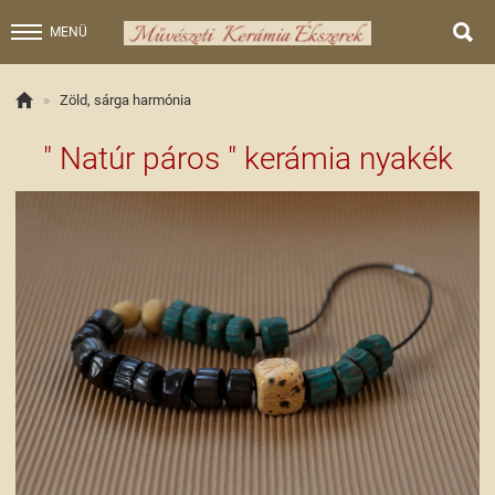

MENÜ

»
Zöld, sárga harmónia
" Natúr páros " kerámia nyakék