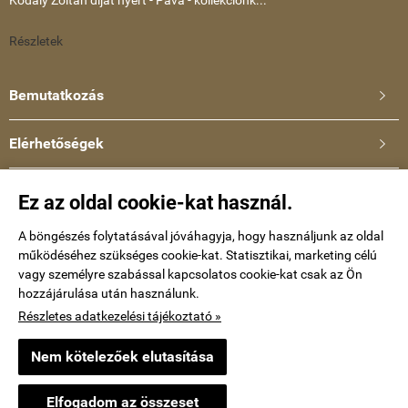
Kodály Zoltán díjat nyert - Páva - kollekciónk...
Részletek
Bemutatkozás

Elérhetőségek

Ullmann Katalin
Ez az oldal cookie-kat használ.
Telefonszám: +36-30-634-8659
E-mail:
A böngészés folytatásával jóváhagyja, hogy használjunk az oldal
működéséhez szükséges cookie-kat. Statisztikai, marketing célú
kataullmann@gmail.com
vagy személyre szabással kapcsolatos cookie-kat csak az Ön
hozzájárulása után használunk.
Impressum
Részletes adatkezelési tájékoztató »
Nem kötelezőek elutasítása
keramiaekszer.hu -
Ullmann Katalin
-
ÁSZF
-
Adatkezelési tájékoztató
Elfogadom az összeset