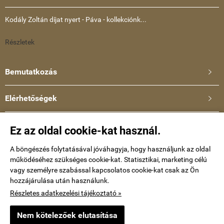
Kodály Zoltán díjat nyert - Páva - kollekciónk...
Részletek
Bemutatkozás

Elérhetőségek

Ullmann Katalin
Ez az oldal cookie-kat használ.
Telefonszám: +36-30-634-8659
E-mail:
A böngészés folytatásával jóváhagyja, hogy használjunk az oldal
működéséhez szükséges cookie-kat. Statisztikai, marketing célú
kataullmann@gmail.com
vagy személyre szabással kapcsolatos cookie-kat csak az Ön
hozzájárulása után használunk.
Impressum
Részletes adatkezelési tájékoztató »
Nem kötelezőek elutasítása
keramiaekszer.hu -
Ullmann Katalin
-
ÁSZF
-
Adatkezelési tájékoztató