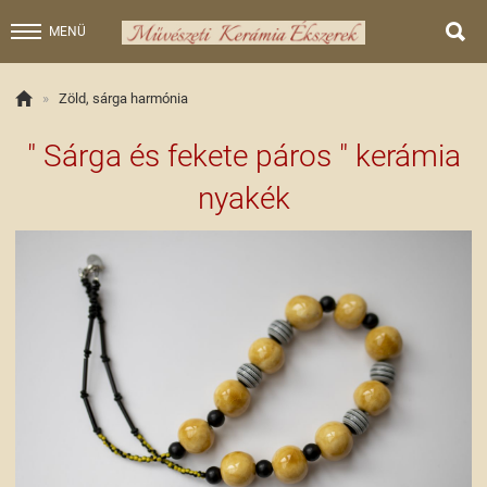

MENÜ

»
Zöld, sárga harmónia
" Sárga és fekete páros " kerámia
nyakék