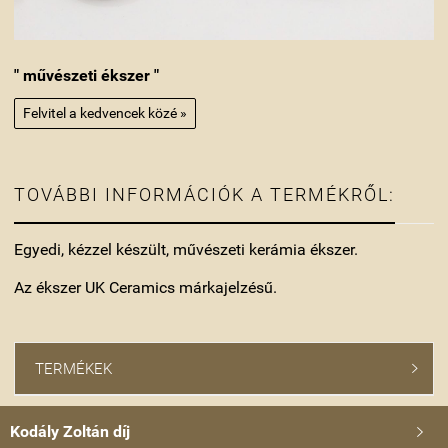
" művészeti ékszer "
Felvitel a kedvencek közé »
TOVÁBBI INFORMÁCIÓK A TERMÉKRŐL:
Egyedi, kézzel készült, művészeti kerámia ékszer.
Az ékszer UK Ceramics márkajelzésű.
TERMÉKEK

Kodály Zoltán díj
