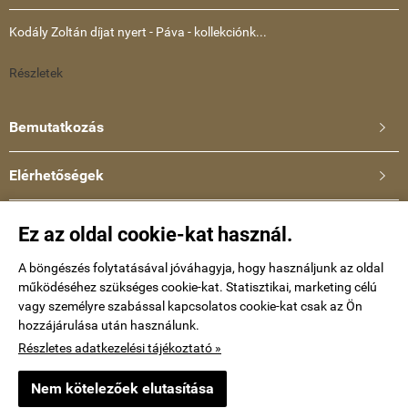
Kodály Zoltán díjat nyert - Páva - kollekciónk...
Részletek
Bemutatkozás

Elérhetőségek

Ullmann Katalin
Ez az oldal cookie-kat használ.
Telefonszám: +36-30-634-8659
E-mail:
A böngészés folytatásával jóváhagyja, hogy használjunk az oldal
működéséhez szükséges cookie-kat. Statisztikai, marketing célú
kataullmann@gmail.com
vagy személyre szabással kapcsolatos cookie-kat csak az Ön
hozzájárulása után használunk.
Impressum
Részletes adatkezelési tájékoztató »
Nem kötelezőek elutasítása
keramiaekszer.hu -
Ullmann Katalin
-
ÁSZF
-
Adatkezelési tájékoztató