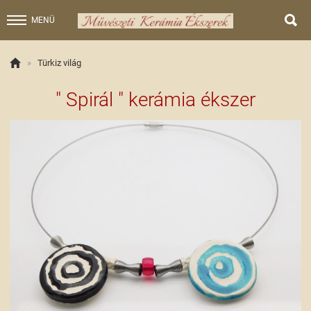

MENÜ

»
Türkiz világ
" Spirál " kerámia ékszer