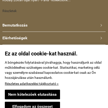
Részletek
Bemutatkozás

Elérhetőségek

Ullmann Katalin
Ez az oldal cookie-kat használ.
Telefonszám: +36-30-634-8659
E-mail:
A böngészés folytatásával jóváhagyja, hogy használjunk az oldal
működéséhez szükséges cookie-kat. Statisztikai, marketing célú
kataullmann@gmail.com
vagy személyre szabással kapcsolatos cookie-kat csak az Ön
hozzájárulása után használunk.
Impressum
Részletes adatkezelési tájékoztató »
Nem kötelezőek elutasítása
keramiaekszer.hu -
Ullmann Katalin
-
ÁSZF
-
Adatkezelési tájékoztató
Elfogadom az összeset