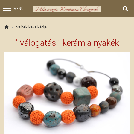

MENÜ

»
Színek kavalkádja
" Válogatás " kerámia nyakék