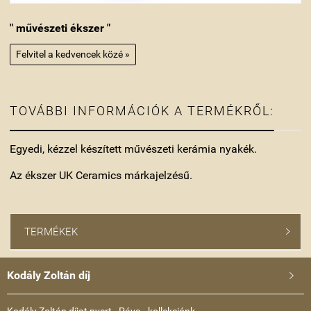
" művészeti ékszer "
Felvitel a kedvencek közé »
TOVÁBBI INFORMÁCIÓK A TERMÉKRŐL:
Egyedi, kézzel készített művészeti kerámia nyakék.
Az ékszer UK Ceramics márkajelzésű.
TERMÉKEK

Kodály Zoltán díj

Kodály Zoltán díjat nyert - Páva - kollekciónk...