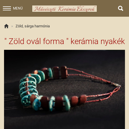

MENÜ

»
Zöld, sárga harmónia
" Zöld ovál forma " kerámia nyakék