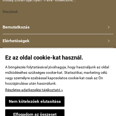
Kodály Zoltán díjat nyert - Páva - kollekciónk...
Részletek
Bemutatkozás

Elérhetőségek

Ullmann Katalin
Ez az oldal cookie-kat használ.
Telefonszám: +36-30-634-8659
E-mail:
A böngészés folytatásával jóváhagyja, hogy használjunk az oldal
működéséhez szükséges cookie-kat. Statisztikai, marketing célú
kataullmann@gmail.com
vagy személyre szabással kapcsolatos cookie-kat csak az Ön
hozzájárulása után használunk.
Impressum
Részletes adatkezelési tájékoztató »
Nem kötelezőek elutasítása
keramiaekszer.hu -
Ullmann Katalin
-
ÁSZF
-
Adatkezelési tájékoztató
Elfogadom az összeset