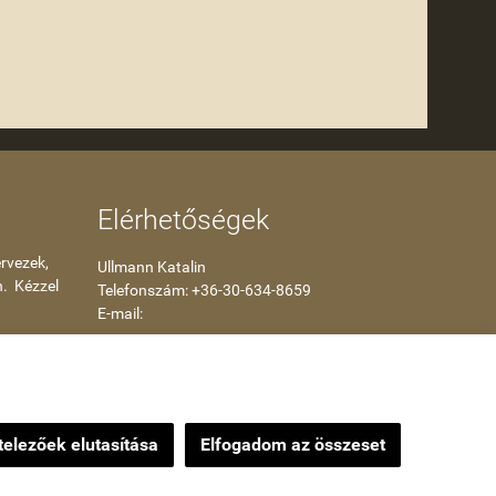
Elérhetőségek
rvezek,
Ullmann Katalin
n. Kézzel
Telefonszám: +36-30-634-8659
E-mail:
kataullmann@gmail.com
Impressum
elezőek elutasítása
Elfogadom az összeset