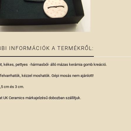
BI INFORMÁCIÓK A TERMÉKRŐL:
it, kékes, pettyes -hármasból- álló mázas kerámia gomb kreáció.
elvarrhatók, kézzel moshatók. Gépi mosás nem ajánlott!
,5 cm és 3 cm.
t UK Ceramics márkajelzésű dobozban szállítjuk.