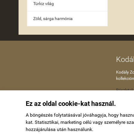
Türkiz világ
Zöld, sárga harmónia
Kodál
Kodály Zol
kollekción
Részletek
Ez az oldal cookie-kat használ.
A böngészés folytatásával jóváhagyja, hogy haszn
kat. Statisztikai, marketing célú vagy személyre s
hozzájárulása után használunk.