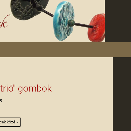
-trió" gombok
19
ncek közé »