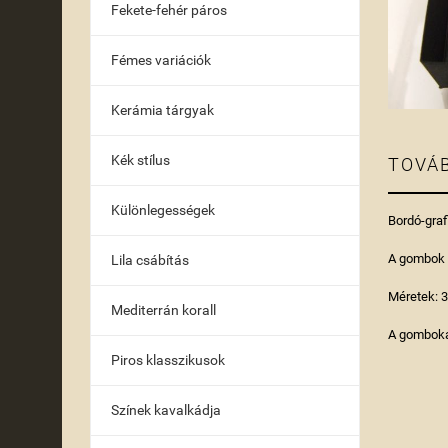
Fekete-fehér páros
Fémes variációk
Kerámia tárgyak
Kék stílus
TOVÁB
Különlegességek
Bordó-graf
A gombok f
Lila csábítás
Méretek: 3
Mediterrán korall
A gomboka
Piros klasszikusok
Színek kavalkádja