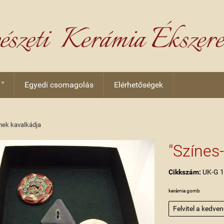
 "
Egyedi csomagolás
Elérhetőségek
nek kavalkádja
"Színes
Cikkszám:
UK-G 
kerámia gomb
Felvitel a kedve