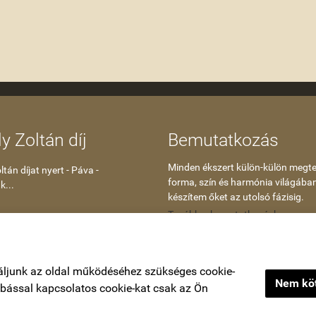
y Zoltán díj
Bemutatkozás
Minden ékszert külön-külön megte
tán díjat nyert - Páva -
forma, szín és harmónia világába
k...
készítem őket az utolsó fázisig.
Tovább a bemutatkozáshoz
áljunk az oldal működéséhez szükséges cookie-
Nem köt
zabással kapcsolatos cookie-kat csak az Ön